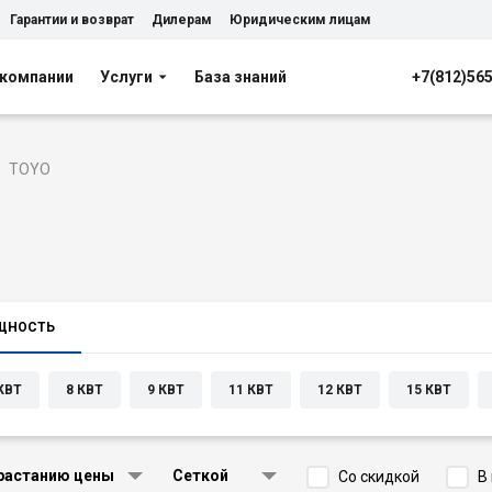
Гарантии и возврат
Дилерам
Юридическим лицам
 компании
Услуги
База знаний
+7(812)56
TOYO
ЩНОСТЬ
КВТ
8 КВТ
9 КВТ
11 КВТ
12 КВТ
15 КВТ
растанию цены
Сеткой
Со скидкой
В