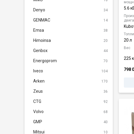
мощн
5.6 к
Denyo
34
Произ
GENMAC
14
двига
Kubo
Emsa
38
Топли
20 л
Himoinsa
20
Вес
Genbox
44
225 к
Energoprom
70
798 
Iveco
104
Arken
170
Zeus
36
CTG
92
Volvo
68
GMP
40
Mitsui
10