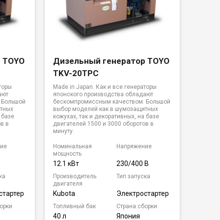
р TOYO
Дизельный генератор TOYO
TKV-20TPC
торы
Made in Japan. Как и все генераторы
ают
японского производства обладают
 Большой
бескомпромиссным качеством. Большой
итных
выбор моделей как в шумозащитных
 базе
кожухах, так и декоративных, на базе
в в
двигателей 1500 и 3000 оборотов в
минуту.
ие
Номинальная
Напряжение
мощность
12.1 кВт
230/400 В
ка
Производитель
Тип запуска
двигателя
стартер
Kubota
Электростартер
орки
Топливный бак
Страна сборки
40 л
Япония