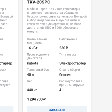
TKV-20SPC
торы
Made in Japan. Как и все генераторы
ают
японского производства обладают
 Большой
бескомпромиссным качеством. Большой
итных
выбор моделей как в шумозащитных
 базе
кожухах, так и декоративных, на базе
в в
двигателей 1500 и 3000 оборотов в
минуту.
ие
Номинальная
Напряжение
мощность
16 кВт
230 В
ка
Производитель
Тип запуска
двигателя
стартер
Kubota
Электростартер
орки
Топливный бак
Страна сборки
40 л
Япония
оплива
Вес
Расход топлива
агрузке
при 70% нагрузке
440 кг
4.1
1 294 700
₽
ЗАКАЗАТЬ