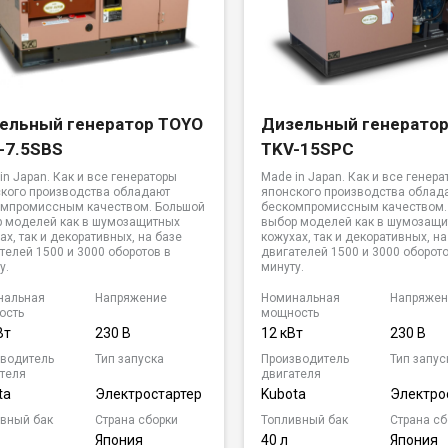
ельный генератор TOYO
Дизельный генерато
-7.5SBS
TKV-15SPC
in Japan. Как и все генераторы
Made in Japan. Как и все генера
кого производства обладают
японского производства облад
омпромиссным качеством. Большой
бескомпромиссным качеством.
 моделей как в шумозащитных
выбор моделей как в шумозащ
ах, так и декоративных, на базе
кожухах, так и декоративных, на
телей 1500 и 3000 оборотов в
двигателей 1500 и 3000 оборото
у.
минуту.
нальная
Напряжение
Номинальная
Напряжен
ость
мощность
Вт
230 В
12 кВт
230 В
водитель
Тип запуска
Производитель
Тип запус
теля
двигателя
ta
Электростартер
Kubota
Электро
вный бак
Страна сборки
Топливный бак
Страна сб
Япония
40 л
Япония