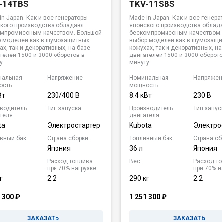
-14TBS
TKV-11SBS
in Japan. Как и все генераторы
Made in Japan. Как и все генера
кого производства обладают
японского производства облад
омпромиссным качеством. Большой
бескомпромиссным качеством.
 моделей как в шумозащитных
выбор моделей как в шумозащ
ах, так и декоративных, на базе
кожухах, так и декоративных, на
телей 1500 и 3000 оборотов в
двигателей 1500 и 3000 оборото
у.
минуту.
нальная
Напряжение
Номинальная
Напряжен
ость
мощность
Вт
230/400 В
8.4 кВт
230 В
водитель
Тип запуска
Производитель
Тип запус
теля
двигателя
ta
Электростартер
Kubota
Электро
вный бак
Страна сборки
Топливный бак
Страна сб
Япония
36 л
Япония
Расход топлива
Вес
Расход т
при 70% нагрузке
при 70% н
г
2.2
290 кг
2.2
1 300
₽
1 251 300
₽
ЗАКАЗАТЬ
ЗАКАЗАТЬ