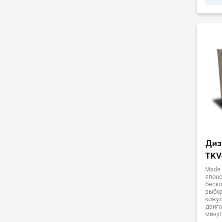
Диз
TKV
Made 
японс
беск
выбор
кожух
двига
минут