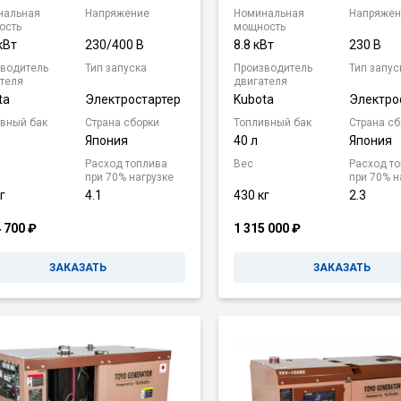
нальная
Напряжение
Номинальная
Напряжен
ость
мощность
кВт
230/400 В
8.8 кВт
230 В
водитель
Тип запуска
Производитель
Тип запус
теля
двигателя
ta
Электростартер
Kubota
Электро
вный бак
Страна сборки
Топливный бак
Страна сб
Япония
40 л
Япония
Расход топлива
Вес
Расход т
при 70% нагрузке
при 70% н
г
4.1
430 кг
2.3
4 700
₽
1 315 000
₽
ЗАКАЗАТЬ
ЗАКАЗАТЬ