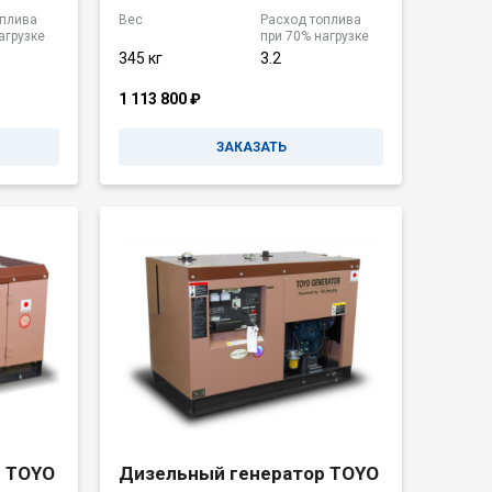
оплива
Вес
Расход топлива
агрузке
при 70% нагрузке
345 кг
3.2
1 113 800
₽
ЗАКАЗАТЬ
р TOYO
Дизельный генератор TOYO