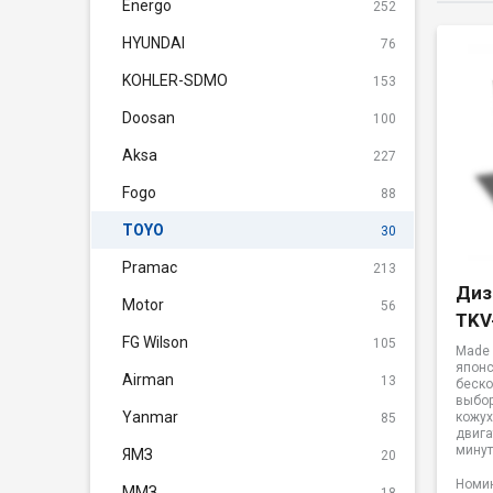
Energo
252
HYUNDAI
76
KOHLER-SDMO
153
Doosan
100
Aksa
227
Fogo
88
TOYO
30
Pramac
213
Диз
Motor
56
TKV
FG Wilson
105
Made 
японс
Airman
13
беск
выбор
Yanmar
кожух
85
двига
минут
ЯМЗ
20
Номи
ММЗ
18