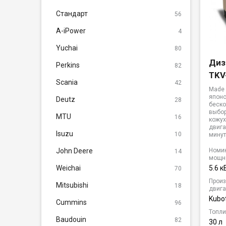
Стандарт
56
A-iPower
4
Yuchai
80
Диз
Perkins
82
TKV
Scania
42
Made 
японс
Deutz
28
беск
выбор
MTU
16
кожух
двига
Isuzu
10
минут
John Deere
Номи
14
мощн
Weichai
5.6 к
70
Произ
Mitsubishi
18
двига
Kubo
Cummins
96
Топли
Baudouin
82
30 л