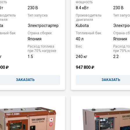
ость
мощность
Вт
230 В
8.4 кВт
230 В
водитель
Тип запуска
Производитель
Тип запус
теля
двигателя
ta
Электростартер
Kubota
Электро
вный бак
Страна сборки
Топливный бак
Страна сб
Япония
40 л
Япония
Расход топлива
Вес
Расход т
при 70% нагрузке
при 70% н
г
1.5
240 кг
2.2
000
₽
947 800
₽
ЗАКАЗАТЬ
ЗАКАЗАТЬ