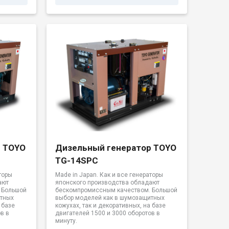
р TOYO
Дизельный генератор TOYO
TG-14SPC
торы
Made in Japan. Как и все генераторы
ают
японского производства обладают
 Большой
бескомпромиссным качеством. Большой
итных
выбор моделей как в шумозащитных
 базе
кожухах, так и декоративных, на базе
в в
двигателей 1500 и 3000 оборотов в
минуту.