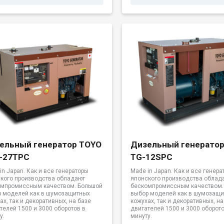
ельный генератор TOYO
Дизельный генерато
-27TPC
TG-12SPC
in Japan. Как и все генераторы
Made in Japan. Как и все генера
кого производства обладают
японского производства облад
омпромиссным качеством. Большой
бескомпромиссным качеством.
 моделей как в шумозащитных
выбор моделей как в шумозащ
ах, так и декоративных, на базе
кожухах, так и декоративных, на
телей 1500 и 3000 оборотов в
двигателей 1500 и 3000 оборото
у.
минуту.