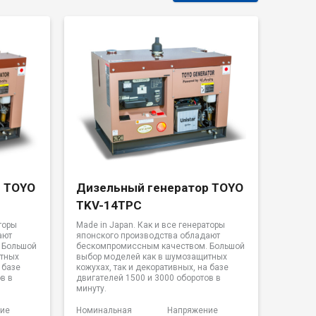
р TOYO
Дизельный генератор TOYO
TKV-14TPC
торы
Made in Japan. Как и все генераторы
ают
японского производства обладают
 Большой
бескомпромиссным качеством. Большой
итных
выбор моделей как в шумозащитных
 базе
кожухах, так и декоративных, на базе
в в
двигателей 1500 и 3000 оборотов в
минуту.
ие
Номинальная
Напряжение