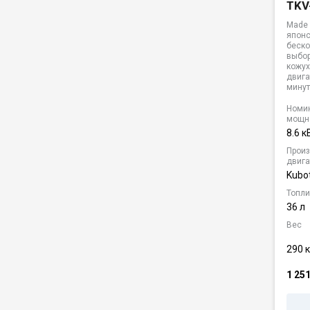
TKV
Made 
японс
беск
выбор
кожух
двига
минут
Номи
мощн
8.6 к
Произ
двига
Kubo
Топли
36 л
Вес
290 к
1 25