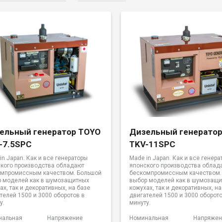
ельный генератор TOYO
Дизельный генерато
-7.5SPC
TKV-11SPC
in Japan. Как и все генераторы
Made in Japan. Как и все генера
кого производства обладают
японского производства облад
омпромиссным качеством. Большой
бескомпромиссным качеством.
 моделей как в шумозащитных
выбор моделей как в шумозащ
ах, так и декоративных, на базе
кожухах, так и декоративных, на
телей 1500 и 3000 оборотов в
двигателей 1500 и 3000 оборото
у.
минуту.
нальная
Напряжение
Номинальная
Напряжен