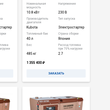
ие
Номинальная
Напряжение
мощность
10.8 кВт
230 В
ка
Производитель
Тип запуска
двигателя
стартер
Kubota
Электростартер
орки
Топливный бак
Страна сборки
40 л
Япония
оплива
Вес
Расход топлива
агрузке
при 70% нагрузке
485 кг
2.7
1 355 400
₽
ЗАКАЗАТЬ