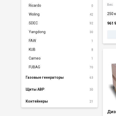
Вес
Ricardo
0
250 к
Woling
42
SDEC
961 
92
Yangdong
30
FAW
1
KUB
8
Cameo
1
FUBAG
70
Газовые генераторы
63
Щиты АВР
30
Контейнеры
21
Диз