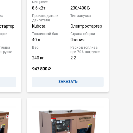
мощность
8.6 кВт
230/400 В
ка
Производитель
Тип запуска
двигателя
стартер
Kubota
Электростартер
орки
Топливный бак
Страна сборки
40 л
Япония
оплива
Вес
Расход топлива
агрузке
при 70% нагрузке
240 кг
2.2
947 800
₽
ЗАКАЗАТЬ