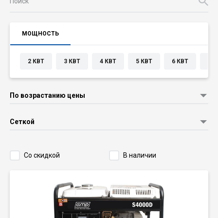
МОЩНОСТЬ
2 КВТ
3 КВТ
4 КВТ
5 КВТ
6 КВТ
7 К
По возрастанию цены
Сеткой
Со скидкой
В наличии