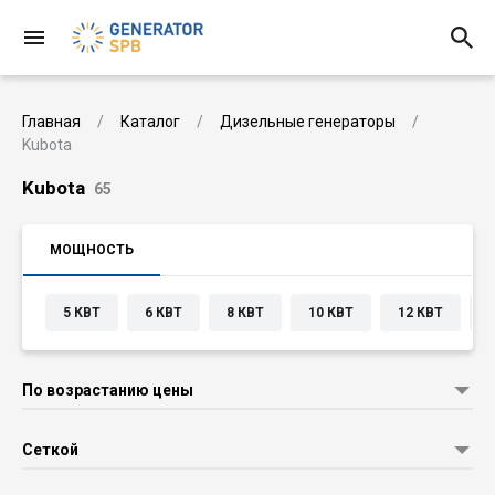
Главная
Каталог
Дизельные генераторы
Kubota
Kubota
65
МОЩНОСТЬ
5 КВТ
6 КВТ
8 КВТ
10 КВТ
12 КВТ
1
По возрастанию цены
Сеткой