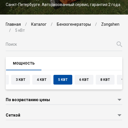
Санкт-Петербурге. Авторизованный сервис, гарантия 2 года.
Главная
Каталог
Бензогенераторы
Zongshen
5 кВт
МОЩНОСТЬ
КВТ
3 КВТ
4 КВТ
5 КВТ
6 КВТ
8 КВТ
9 К
По возрастанию цены
Сеткой