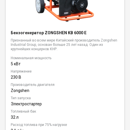
Бензогенератор ZONGSHEN KB 6000 E
Признанный во всем мире Китайский производитель Zongshen
Industrial Group, основан больше 25 лет назад. Один из
крупнейших концернов КНР.
Номинальная мощность
5 кВт
Напряжение
230 В
Производитель двигателя
Zongshen
Тип запуска
Электростартер
Топливный бак
32 л
Расход топлива при 75% нагрузке