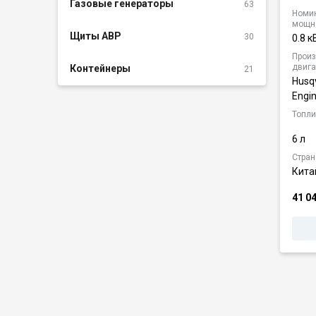
Газовые генераторы
63
Номи
мощн
Щиты АВР
30
0.8 к
Произ
двига
Контейнеры
21
Husq
Engi
Топли
6 л
Стран
Кита
41 0