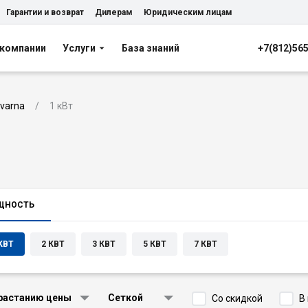
Гарантии и возврат
Дилерам
Юридическим лицам
 компании
Услуги
База знаний
+7(812)56
varna
1 кВт
ЩНОСТЬ
КВТ
2 КВТ
3 КВТ
5 КВТ
7 КВТ
растанию цены
Сеткой
Со скидкой
В