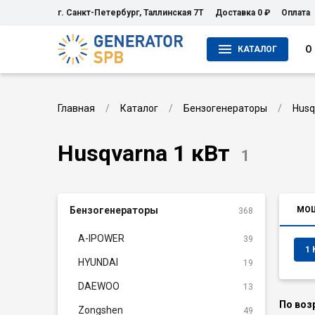
г. Санкт-Петербург, Таллинская 7Т
Доставка 0 ₽
Оплата
О
КАТАЛОГ
Главная
Каталог
Бензогенераторы
Husq
Husqvarna 1 кВт
1
Бензогенераторы
МО
368
A-IPOWER
39
1 
HYUNDAI
19
DAEWOO
13
По воз
Zongshen
49