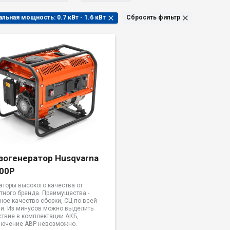
Номинальная мощность: 0.7 кВт - 1.6 кВт
Сбросить фильтр
зогенератор Husqvarna
00P
аторы высокого качества от
тного бренда. Преимущества -
ное качество сборки, СЦ по всей
и. Из минусов можно выделить
ствие в комплектации АКБ,
лючение АВР невозможно.