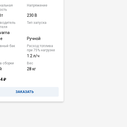
нальная
Напряжение
ость
Вт
230 В
водитель
Тип запуска
теля
varna
ne
Ручной
вный бак
Расход топлива
при 75% нагрузке
1.2 л/ч
а сборки
Вес
й
28 кг
44
₽
ЗАКАЗАТЬ