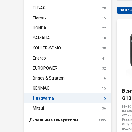
FUBAG
28
Elemax
15
HONDA
22
YAMAHA
10
KOHLER-SDMO
38
Energo
41
EUROPOWER
32
Briggs & Stratton
6
GENMAC
15
Бен
G13
Husqvarna
5
Генер
Mitsui
36
извес
отлич
Дизельные генераторы
Росси
3095
отсут
подк