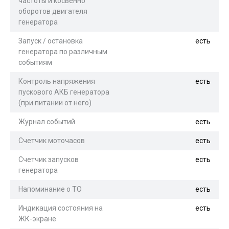
частоты и косвенно
оборотов двигателя
генератора
Запуск / остановка
есть
генератора по различным
событиям
Контроль напряжения
есть
пускового АКБ генератора
(при питании от него)
Журнал событий
есть
Счетчик моточасов
есть
Счетчик запусков
есть
генератора
Напоминание о ТО
есть
Индикация состояния на
есть
ЖК-экране