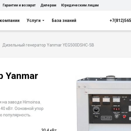
Гарантии и возврат
Дилерам
Юридическим лицам
 компании
Услуги
База знаний
+7(812)56
Дизельный генератор Yanmar YEG500DSHC-5B
р Yanmar
 на заводе Himoinsa.
40 кВт. Основной упор
ю популярность.
30.4 кВт