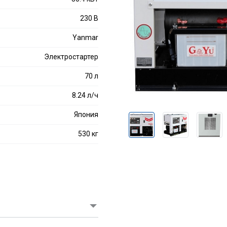
230 В
Yanmar
Электростартер
70 л
8.24 л/ч
Япония
530 кг