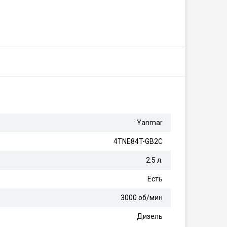
Yanmar
4TNE84T-GB2C
2.5 л.
Есть
3000 об/мин
Дизель