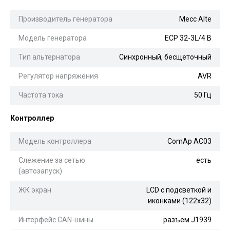
Производитель генератора
Mecc Alte
Модель генератора
ECP 32-3L/4 B
Тип альтернатора
Синхронный, бесщеточный
Регулятор напряжения
AVR
Частота тока
50 Гц
Контроллер
Модель контроллера
ComAp AC03
Слежение за сетью
есть
(автозапуск)
ЖК экран
LCD с подсветкой и
иконками (122x32)
Интерфейс CAN-шины
разъем J1939