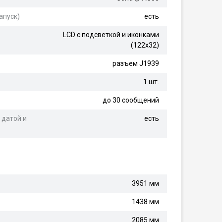
апуск)
есть
LCD с подсветкой и иконками
(122x32)
разъем J1939
1 шт.
до 30 сообщений
 датой и
есть
3951 мм
1438 мм
2085 мм