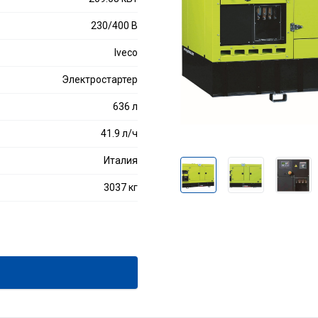
230/400 В
Iveco
Электростартер
636 л
41.9 л/ч
Италия
3037 кг