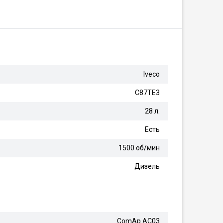
Iveco
C87TE3
28 л.
Есть
1500 об/мин
Дизель
ComAp AC03