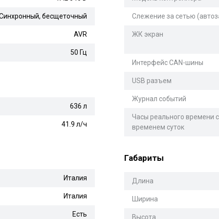
Синхронный, бесщеточный
Слежение за сетью (автоз
AVR
ЖК экран
50 Гц
Интерфейс CAN-шины
USB разъем
Журнал событий
636 л
Часы реального времени с
41.9 л/ч
временем суток
Габариты
Италия
Длина
Италия
Ширина
Есть
Высота