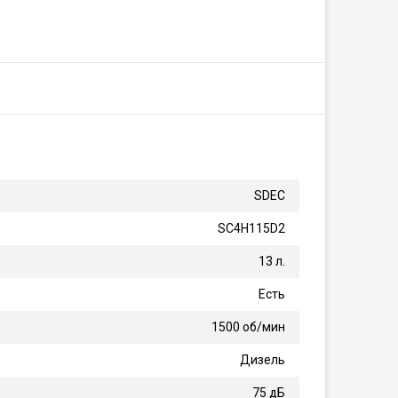
SDEC
SC4H115D2
13 л.
Есть
1500 об/мин
Дизель
75 дБ