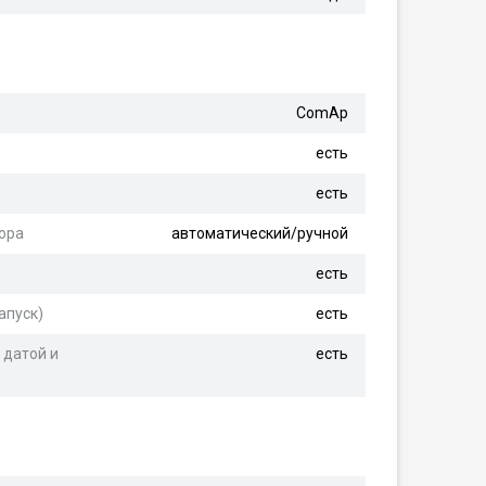
ComAp
есть
есть
ора
автоматический/ручной
есть
апуск)
есть
 датой и
есть