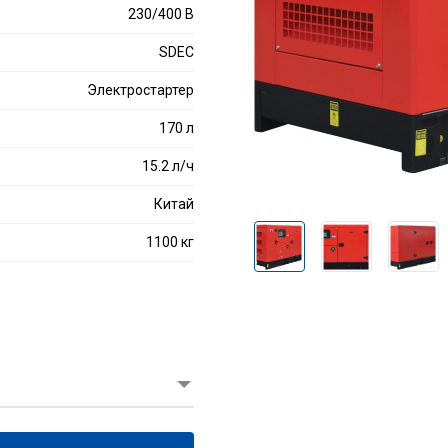
230/400 В
SDEC
Электростартер
170 л
15.2 л/ч
Китай
1100 кг