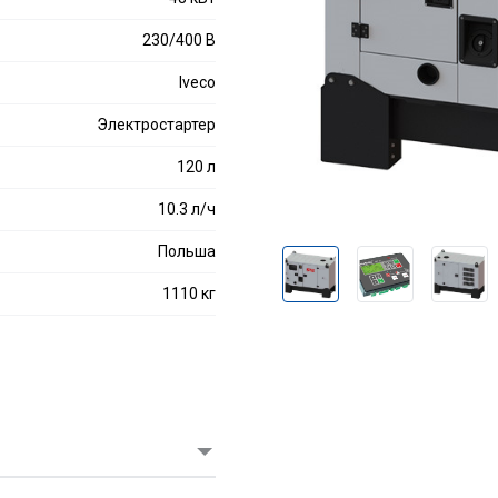
230/400 В
Iveco
Электростартер
120 л
10.3 л/ч
Польша
1110 кг