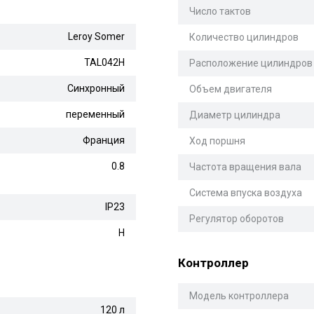
Число тактов
Leroy Somer
Количество цилиндров
TAL042H
Расположение цилиндров
Синхронный
Объем двигателя
переменный
Диаметр цилиндра
Франция
Ход поршня
0.8
Частота вращения вала
Система впуска воздуха
IP23
Регулятор оборотов
H
Контроллер
Модель контроллера
120 л