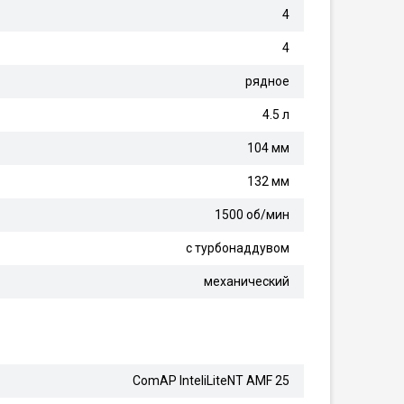
4
4
рядное
4.5 л
104 мм
132 мм
1500 об/мин
с турбонаддувом
механический
ComAP InteliLiteNT AMF 25