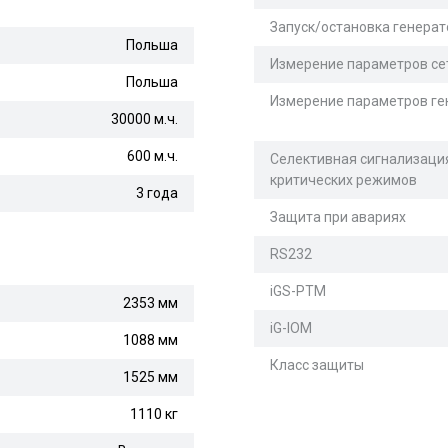
Запуск/остановка генерат
Польша
Измерение параметров се
Польша
Измерение параметров ге
30000 м.ч.
600 м.ч.
Селективная сигнализаци
критических режимов
3 года
Защита при авариях
RS232
iGS-PTM
2353 мм
iG-IOM
1088 мм
Класс защиты
1525 мм
1110 кг