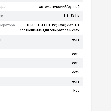
ора
автоматический/ручной
ти
U1-U3, Hz
нератора
U1-U3, I1-I3, Hz, kW, KVAr, kWh, PT
соотношение для генератора и сети
я
есть
есть
есть
есть
есть
IP65