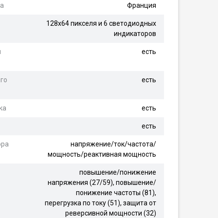
ра
Франция
128х64 пикселя и 6 светодиодных
индикаторов
й
есть
го
есть
ка
есть
есть
ора
напряжение/ток/частота/
мощность/реактивная мощность
повышение/понижение
напряжения (27/59), повышение/
понижение частоты (81),
перегрузка по току (51), защита от
реверсивной мощности (32)