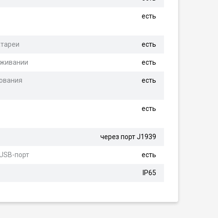
есть
атареи
есть
уживании
есть
ования
есть
есть
через порт J1939
USB-порт
есть
IP65