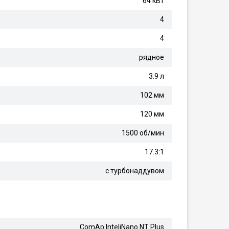
64 кВт
4
4
рядное
3.9 л
102 мм
120 мм
1500 об/мин
17.3:1
с турбонаддувом
ComAp InteliNano NT Plus