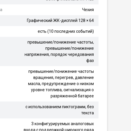
ра
Чехия
Графический ЖК-дисплей 128 × 64
есть (10 последних событий)
превышение/понижение частоты,
превышение/понижение
напряжения, порядок чередования
фаз
превышение/понижение частоты
вращения, перегрев, давление
масла, предупреждение о низком
уровне топлива, сигнализация о
разряженной батарее
с использованием пиктограмм, без
текста
3 конфигурируемых аналоговых
входа с поддержкой широкого ряда