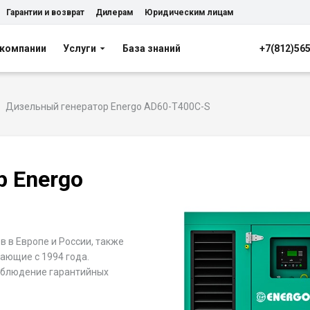
Гарантии и возврат
Дилерам
Юридическим лицам
 компании
Услуги
База знаний
+7(812)56
Дизельный генератор Energo AD60-T400C-S
р Energo
 в Европе и России, также
тающие с 1994 года.
соблюдение гарантийных