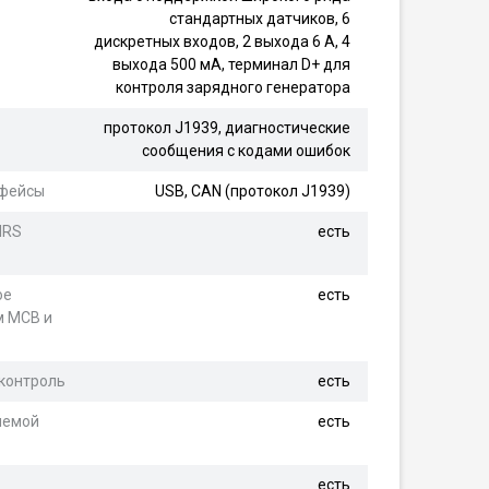
стандартных датчиков, 6
дискретных входов, 2 выхода 6 А, 4
выхода 500 мА, терминал D+ для
контроля зарядного генератора
протокол J1939, диагностические
сообщения с кодами ошибок
рфейсы
USB, CAN (протокол J1939)
MRS
есть
ое
есть
м MCB и
 контроль
есть
яемой
есть
есть