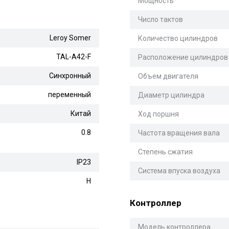
Мощность
Число тактов
Leroy Somer
Количество цилиндров
TAL-A42-F
Расположение цилиндров
Синхронный
Объем двигателя
переменный
Диаметр цилиндра
Китай
Ход поршня
0.8
Частота вращения вала
Степень сжатия
IP23
Система впуска воздуха
H
Контроллер
Модель контроллера