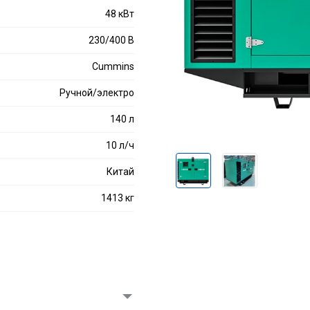
48 кВт
230/400 В
Cummins
Ручной/электро
140 л
10 л/ч
Китай
1413 кг