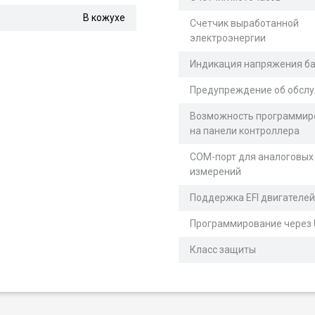
В кожухе
Счетчик выработанной
электроэнергии
Индикация напряжения б
Предупреждение об обсл
Возможность программир
на панели контроллера
COM-порт для аналоговых
измерений
Поддержка EFI двигателей
Программирование через 
Класс защиты