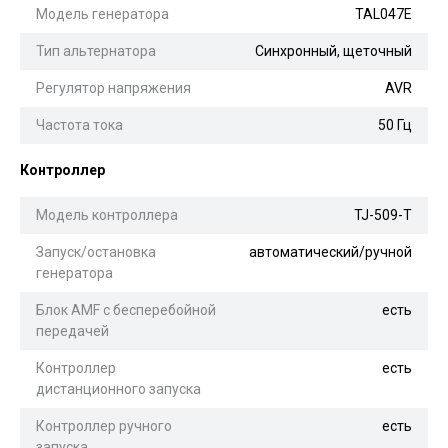
Модель генератора
TAL047E
Тип альтернатора
Синхронный, щеточный
Регулятор напряжения
AVR
Частота тока
50 Гц
Контроллер
Модель контроллера
TJ-509-T
Запуск/остановка
автоматический/ручной
генератора
Блок AMF с бесперебойной
есть
передачей
Контроллер
есть
дистанционного запуска
Контроллер ручного
есть
запуска