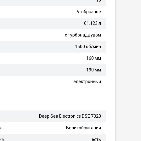
16
V-образное
61.123 л
с турбонаддувом
1500 об/мин
160 мм
190 мм
электронный
Deep Sea Electronics DSE 7320
ра
Великобритания
ка
есть