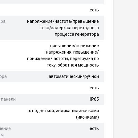
есть
ора
напряжение/частота/превышение
тока/задержка переходного
процесса генератора
повышение/понижение
напряжения, повышение/
понижение частоты, перегрузка по
току, обратная мощность
ора
автоматический/ручной
есть
 панели
IP65
с подветкой, индикация значками
(иконками)
чение
есть
ом