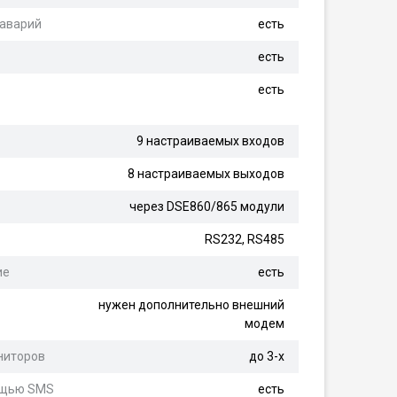
 аварий
есть
есть
есть
9 настраиваемых входов
8 настраиваемых выходов
через DSE860/865 модули
RS232, RS485
ие
есть
нужен дополнительно внешний
модем
ниторов
до 3-х
мощью SMS
есть