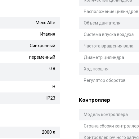
Количество цилиндров
Расположение цилиндров
Mecc Alte
Объем двигателя
Италия
Система впуска воздуха
Синхронный
Частота вращения вала
переменный
Диаметр цилиндра
0.8
Ход поршня
Регулятор оборотов
H
IP23
Контроллер
Модель контроллера
Страна сборки контролле
2000 л
Контроллер ручного запус