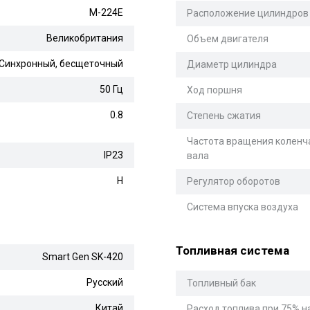
M-224E
Расположение цилиндров
Великобритания
Объем двигателя
Синхронный, бесщеточный
Диаметр цилиндра
50 Гц
Ход поршня
0.8
Степень сжатия
Частота вращения коленч
IP23
вала
H
Регулятор оборотов
Система впуска воздуха
Топливная система
Smart Gen SK-420
Русский
Топливный бак
Китай
Расход топлива при 75% н