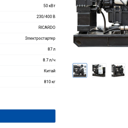
50 кВт
230/400 В
RICARDO
Электростартер
87 л
8.7 л/ч
Китай
810 кг