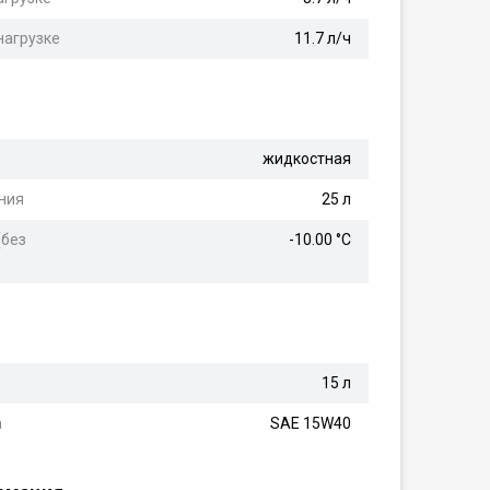
нагрузке
11.7 л/ч
жидкостная
ния
25 л
(без
-10.00 °С
15 л
а
SAE 15W40