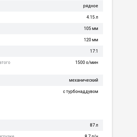
рядное
4.15 л
105 мм
120 мм
17:1
атого
1500 о/мин
механический
с турбонаддувом
87 л
агрузке
8.7 л/ч