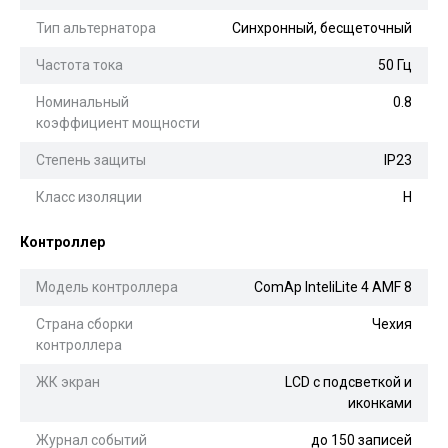
Тип альтернатора
Синхронный, бесщеточный
Частота тока
50 Гц
Номинальный
0.8
коэффициент мощности
Степень защиты
IP23
Класс изоляции
H
Контроллер
Модель контроллера
ComAp InteliLite 4 AMF 8
Страна сборки
Чехия
контроллера
ЖК экран
LCD с подсветкой и
иконками
Журнал событий
до 150 записей