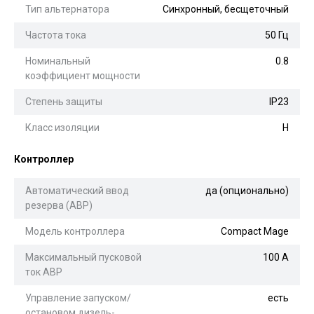
Тип альтернатора
Синхронный, бесщеточный
Частота тока
50 Гц
Номинальный
0.8
коэффициент мощности
Степень защиты
IP23
Класс изоляции
H
Контроллер
Автоматический ввод
да (опционально)
резерва (АВР)
Модель контроллера
Сompact Mage
Максимальный пусковой
100 А
ток АВР
Управление запуском/
есть
остановом дизель-