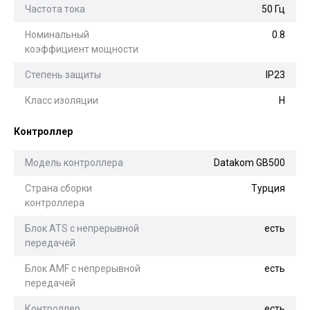
Частота тока
50 Гц
Номинальный
0.8
коэффициент мощности
Степень защиты
IP23
Класс изоляции
H
Контроллер
Модель контроллера
Datakom GB500
Страна сборки
Турция
контроллера
Блок ATS с непрерывной
есть
передачей
Блок AMF с непрерывной
есть
передачей
Контроллер
есть