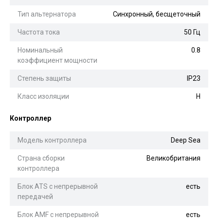
Тип альтернатора
Синхронный, бесщеточный
Частота тока
50 Гц
Номинальный
0.8
коэффициент мощности
Степень защиты
IP23
Класс изоляции
H
Контроллер
Модель контроллера
Deep Sea
Страна сборки
Великобритания
контроллера
Блок ATS с непрерывной
есть
передачей
Блок AMF с непрерывной
есть