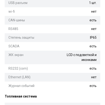
USB разъем
1 шт.
wi-fi
нет
CAN-шины
есть
RS485
нет
Степень защиты
IP65
SCADA
есть
ЖК экран
LCD с подсветкой и
иконками
RS232 (com)
есть
Ethernet (LAN)
нет
Журнал событий
есть
Топливная система